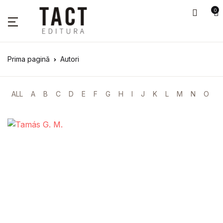
0
Prima pagină
Autori
ALL
A
B
C
D
E
F
G
H
I
J
K
L
M
N
O
P