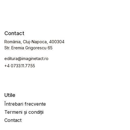
Contact
România, Cluj-Napoca, 400304
Str. Eremia Grigorescu 65
editura@imaginetact.ro
+4 0733.11.77.55
Utile
Întrebari frecvente
Termeni și condiții
Contact