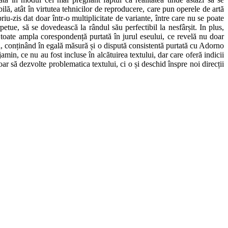
ilă, atât în virtutea tehnicilor de reproducere, care pun operele de artă
priu-zis dat doar într-o multiplicitate de variante, între care nu se poate
rpetue, să se dovedească la rândul său perfectibil la nesfârșit. In plus,
 toate ampla corespondență purtată în jurul eseului, ce revelă nu doar
ări, conținând în egală măsură și o dispută consistentă purtată cu Adorno
min, ce nu au fost incluse în alcătuirea textului, dar care oferă indicii
r să dezvolte problematica textului, ci o și deschid înspre noi direcții