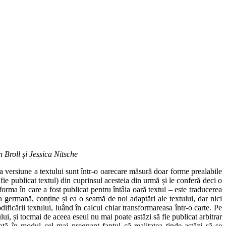
 Broll și Jessica Nitsche
a versiune a textului sunt într-o oarecare măsură doar forme prealabile
 fie publicat textul) din cuprinsul acesteia din urmă și le conferă deci o
forma în care a fost publicat pentru întâia oară textul – este traducerea
a germană, conține și ea o seamă de noi adaptări ale textului, dar nici
ficării textului, luând în calcul chiar transformareasa într-o carte. Pe
ului, și tocmai de aceea eseul nu mai poate astăzi să fie publicat arbitrar
ată în modul cel mai pregnant faptul că realitatea tinde astăzi să se