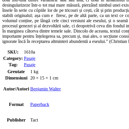
desingularizeze într-o tot mai mare măsură, pierzând nimbul unei existen
însele în serie cu cópiile lor de pe tricouri și cești, cât și prin produc
stabili originalul; așa cum e firesc, pe de altă parte, ca un text ce co
volumul conține, pe lângă cele cinci versiuni ale eseului, și o seamă
procesul genezei și al dezvoltării sale, ci deopotrivă ceva din fondul i
în marginea câtorva dintre temele sale. Dincolo de aceasta, textul conți
importante pentru înțelegerea sa, precum și, mai ales, o secțiune consi
ignorate încă în receptarea altminteri abundentă a eseului.” (Christian
SKU:
1610a
Category:
Pasaje
Tag:
Pasaje
Greutate
1 kg
Dimensiuni
20 × 15 × 1 cm
Autor/Autori
Benjamin Walter
Format
Paperback
Publisher
Tact