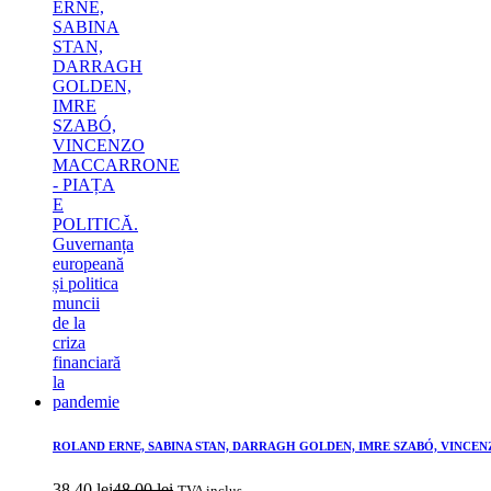
ROLAND ERNE, SABINA STAN, DARRAGH GOLDEN, IMRE SZABÓ, VINCENZO MACCA
38,40
lei
48,00
lei
TVA inclus