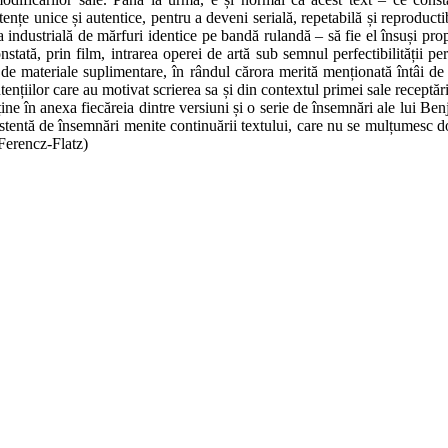
țe unice și autentice, pentru a deveni serială, repetabilă și reproductib
ția industrială de mărfuri identice pe bandă rulandă – să fie el însuși pro
nstată, prin film, intrarea operei de artă sub semnul perfectibilității pe
 de materiale suplimentare, în rândul cărora merită menționată întâi de
ntențiilor care au motivat scrierea sa și din contextul primei sale recept
ne în anexa fiecăreia dintre versiuni și o serie de însemnări ale lui Benja
stentă de însemnări menite continuării textului, care nu se mulțumesc doa
 Ferencz-Flatz)