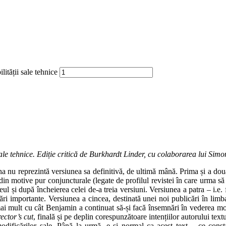
tății sale tehnice
ale tehnice. Ediție critică de Burkhardt Linder, cu colaborarea lui Simon
una nu reprezintă versiunea sa definitivă, de ultimă mână. Prima și a dou
c din motive pur conjuncturale (legate de profilul revistei în care urma să
l și după încheierea celei de-a treia versiuni. Versiunea a patra – i.e. 
ări importante. Versiunea a cincea, destinată unei noi publicări în limb
ai mult cu cât Benjamin a continuat să-și facă însemnări în vederea modi
rector’s cut
, finală și pe deplin corespunzătoare intențiilor autorului text
modificărilor sale. Până la urmă, e și normal ca acest text – ce const