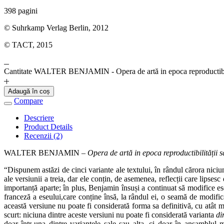
398 pagini
© Suhrkamp Verlag Berlin, 2012
© TACT, 2015
Cantitate WALTER BENJAMIN - Opera de artă in epoca reproductibili
Adaugă în coș
Compare
Descriere
Product Details
Recenzii (2)
WALTER BENJAMIN –
Opera de artă in epoca reproductibilității s
“Dispunem astăzi de cinci variante ale textului, în rândul cărora nici
ale versiunii a treia, dar ele conțin, de asemenea, reflecții care lipses
importanță aparte; în plus, Benjamin însuși a continuat să modifice eseu
franceză a eseului,care conține însă, la rândul ei, o seamă de modific
această versiune nu poate fi considerată forma sa definitivă, cu atât m
scurt: niciuna dintre aceste versiuni nu poate fi considerată varianta
di
doar într-una dintre variantele sale sau alta, ci doar în ansamblul 