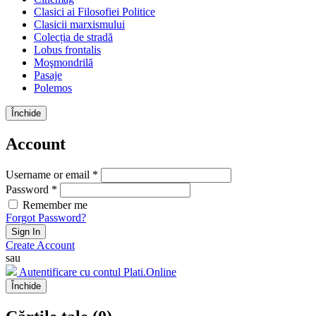
Clasici ai Filosofiei Politice
Clasicii marxismului
Colecția de stradă
Lobus frontalis
Moşmondrilă
Pasaje
Polemos
Închide
Account
Username or email *
Password *
Remember me
Forgot Password?
Sign In
Create Account
sau
Autentificare cu contul Plati.Online
Închide