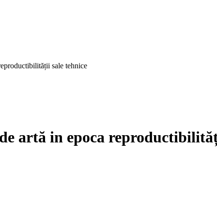
ductibilității sale tehnice
tă in epoca reproductibilității