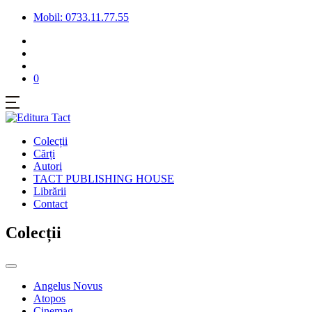
Mobil: 0733.11.77.55
0
Colecții
Cărți
Autori
TACT PUBLISHING HOUSE
Librării
Contact
Colecții
Angelus Novus
Atopos
Cinemag