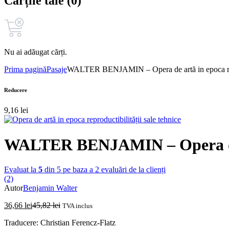
Cărțile tale (0)
Nu ai adăugat cărți.
Prima pagină
Pasaje
WALTER BENJAMIN – Opera de artă in epoca repro
Reducere
9,16
lei
WALTER BENJAMIN – Opera de ar
Evaluat la
5
din 5 pe baza a
2
evaluări de la clienți
(2)
Autor
Benjamin Walter
36,66
lei
45,82
lei
TVA inclus
Traducere: Christian Ferencz-Flatz