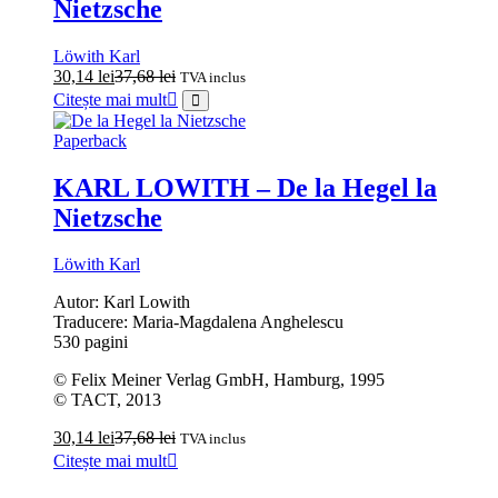
Nietzsche
Löwith Karl
30,14
lei
37,68
lei
TVA inclus
Citește mai mult
Paperback
KARL LOWITH – De la Hegel la
Nietzsche
Löwith Karl
Autor: Karl Lowith
Traducere: Maria-Magdalena Anghelescu
530 pagini
© Felix Meiner Verlag GmbH, Hamburg, 1995
© TACT, 2013
30,14
lei
37,68
lei
TVA inclus
Citește mai mult