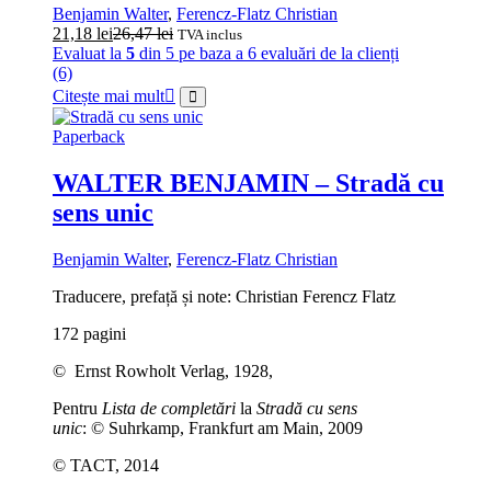
Benjamin Walter
,
Ferencz-Flatz Christian
21,18
lei
26,47
lei
TVA inclus
Evaluat la
5
din 5 pe baza a
6
evaluări de la clienți
(6)
Citește mai mult
Paperback
WALTER BENJAMIN – Stradă cu
sens unic
Benjamin Walter
,
Ferencz-Flatz Christian
Traducere, prefață și note: Christian Ferencz Flatz
172 pagini
© Ernst Rowholt Verlag, 1928,
Pentru
Lista de completări
la
Stradă cu sens
unic
: © Suhrkamp, Frankfurt am Main, 2009
© TACT, 2014