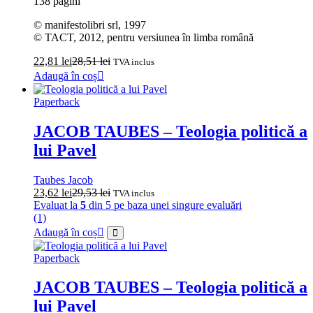
138 pagini
© manifestolibri srl, 1997
© TACT, 2012, pentru versiunea în limba română
22,81
lei
28,51
lei
TVA inclus
Adaugă în coș
Paperback
JACOB TAUBES – Teologia politică a
lui Pavel
Taubes Jacob
23,62
lei
29,53
lei
TVA inclus
Evaluat la
5
din 5 pe baza unei singure evaluări
(1)
Adaugă în coș
Paperback
JACOB TAUBES – Teologia politică a
lui Pavel