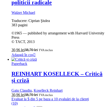
politicii radicale
Walzer Michael
Traducere: Ciprian Şiulea
383 pagini
©1965 — published by arrangement with Harvard University
Press
© TACT, 2013
30,96
lei
38,70
lei
TVA inclus
Adaugă în coș
Paperback
REINHART KOSELLECK – Critică
și criză
Gaiu Claudiu
,
Koselleck Reinhart
30,96
lei
38,70
lei
TVA inclus
Evaluat la
5
din 5 pe baza a
10
evaluări de la clienți
(10)