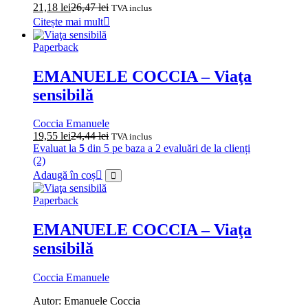
21,18
lei
26,47
lei
TVA inclus
Citește mai mult
Paperback
EMANUELE COCCIA – Viaţa
sensibilă
Coccia Emanuele
19,55
lei
24,44
lei
TVA inclus
Evaluat la
5
din 5 pe baza a
2
evaluări de la clienți
(2)
Adaugă în coș
Paperback
EMANUELE COCCIA – Viaţa
sensibilă
Coccia Emanuele
Autor: Emanuele Coccia