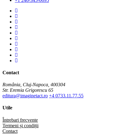
+1 246-345-0695
Instagram
Instagram
Facebook
Facebook
You
Tube
You
Tube
Twitter
Twitter
Pinterest
Pinterest
Contact
România, Cluj-Napoca, 400304
Str. Eremia Grigorescu 65
editura@imaginetact.ro
+4 0733.11.77.55
Utile
Întrebari frecvente
Termeni și condiții
Contact