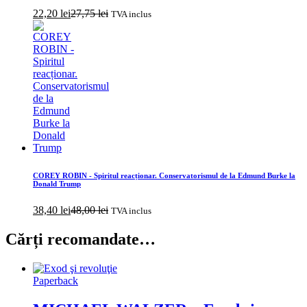
22,20
lei
27,75
lei
TVA inclus
COREY ROBIN - Spiritul reacționar. Conservatorismul de la Edmund Burke la
Donald Trump
38,40
lei
48,00
lei
TVA inclus
Cărți recomandate…
Paperback