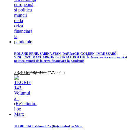
ROLAND ERNE, SABINA STAN, DARRAGH GOLDEN, IMRE SZABÓ,
VINCENZO MACCARRONE - PIAȚA E POLITICĂ. Guvernanța europeană și
politica muncii de la criza financiară la pandemie
38,40
lei
48,00
lei
TVA inclus
TEORIE 143. Volumul 2 - (Re)citindu-l pe Marx