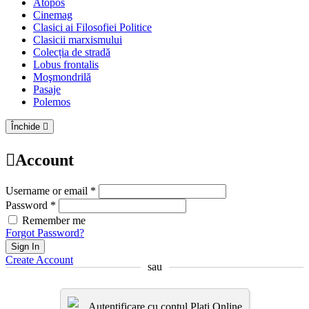
Atopos
Cinemag
Clasici ai Filosofiei Politice
Clasicii marxismului
Colecția de stradă
Lobus frontalis
Moşmondrilă
Pasaje
Polemos
Închide
Account
Username or email *
Password *
Remember me
Forgot Password?
Sign In
Create Account
sau
Autentificare cu contul Plati.Online