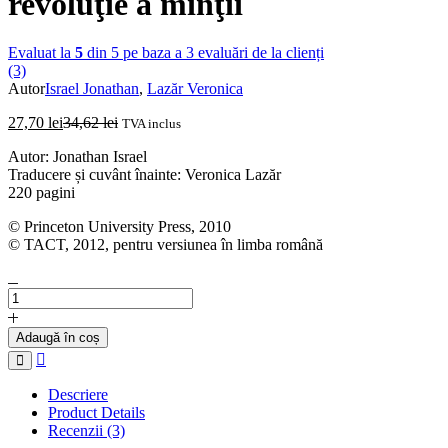
revoluţie a minţii
Evaluat la
5
din 5 pe baza a
3
evaluări de la clienți
(3)
Autor
Israel Jonathan
,
Lazăr Veronica
27,70
lei
34,62
lei
TVA inclus
Autor: Jonathan Israel
Traducere și cuvânt înainte: Veronica Lazăr
220 pagini
© Princeton University Press, 2010
© TACT, 2012, pentru versiunea în limba română
Cantitate
JONATHAN
ISRAEL
Adaugă în coș
-
Compare
O
revoluţie
Descriere
a
Product Details
minţii
Recenzii (3)