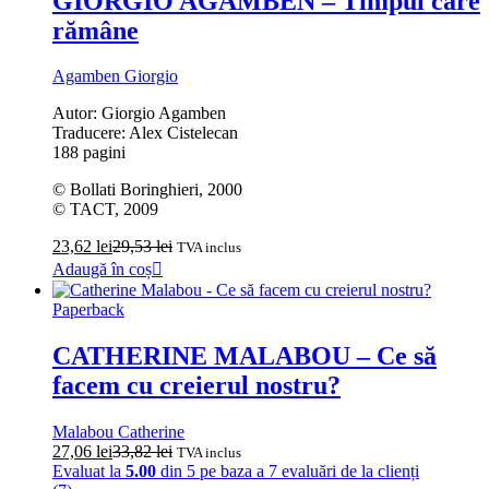
GIORGIO AGAMBEN – Timpul care
rămâne
Agamben Giorgio
Autor: Giorgio Agamben
Traducere: Alex Cistelecan
188 pagini
© Bollati Boringhieri, 2000
© TACT, 2009
23,62
lei
29,53
lei
TVA inclus
Adaugă în coș
Paperback
CATHERINE MALABOU – Ce să
facem cu creierul nostru?
Malabou Catherine
27,06
lei
33,82
lei
TVA inclus
Evaluat la
5.00
din 5 pe baza a
7
evaluări de la clienți