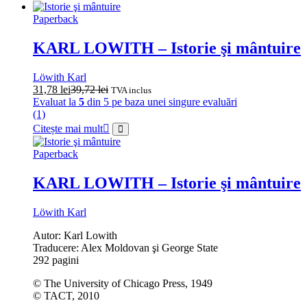
Paperback
KARL LOWITH – Istorie şi mântuire
Löwith Karl
31,78
lei
39,72
lei
TVA inclus
Evaluat la
5
din 5 pe baza unei singure evaluări
(1)
Citește mai mult
Paperback
KARL LOWITH – Istorie şi mântuire
Löwith Karl
Autor: Karl Lowith
Traducere: Alex Moldovan şi George State
292 pagini
© The University of Chicago Press, 1949
© TACT, 2010