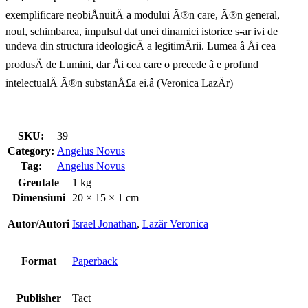
exemplificare neobiÅnuitÄ a modului Ã®n care, Ã®n general,
noul, schimbarea, impulsul dat unei dinamici istorice s-ar ivi de
undeva din structura ideologicÄ a legitimÄrii. Lumea â Åi cea
produsÄ de Lumini, dar Åi cea care o precede â e profund
intelectualÄ Ã®n substanÅ£a ei.â (Veronica LazÄr)
SKU:
39
Category:
Angelus Novus
Tag:
Angelus Novus
Greutate
1 kg
Dimensiuni
20 × 15 × 1 cm
Autor/Autori
Israel Jonathan
,
Lazăr Veronica
Format
Paperback
Publisher
Tact