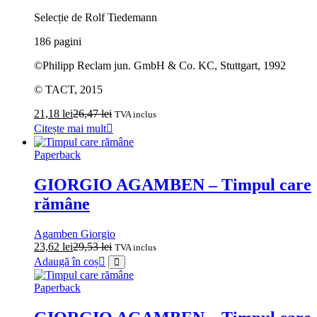
Selecție de Rolf Tiedemann
186 pagini
©Philipp Reclam jun. GmbH & Co. KC, Stuttgart, 1992
© TACT, 2015
21,18
lei
26,47
lei
TVA inclus
Citește mai mult
Paperback
GIORGIO AGAMBEN – Timpul care
rămâne
Agamben Giorgio
23,62
lei
29,53
lei
TVA inclus
Adaugă în coș
Paperback