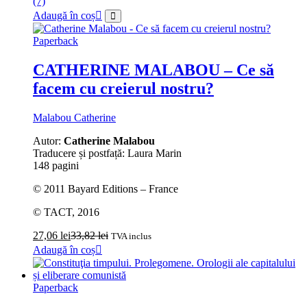
(7)
Adaugă în coș
Paperback
CATHERINE MALABOU – Ce să
facem cu creierul nostru?
Malabou Catherine
Autor:
Catherine Malabou
Traducere și postfață: Laura Marin
148 pagini
© 2011 Bayard Editions – France
© TACT, 2016
27,06
lei
33,82
lei
TVA inclus
Adaugă în coș
Paperback