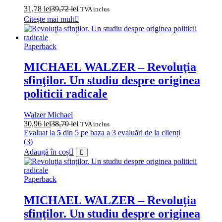
31,78
lei
39,72
lei
TVA inclus
Citește mai mult
Paperback
MICHAEL WALZER – Revoluţia
sfinţilor. Un studiu despre originea
politicii radicale
Walzer Michael
30,96
lei
38,70
lei
TVA inclus
Evaluat la
5
din 5 pe baza a
3
evaluări de la clienți
(3)
Adaugă în coș
Paperback
MICHAEL WALZER – Revoluţia
sfinţilor. Un studiu despre originea