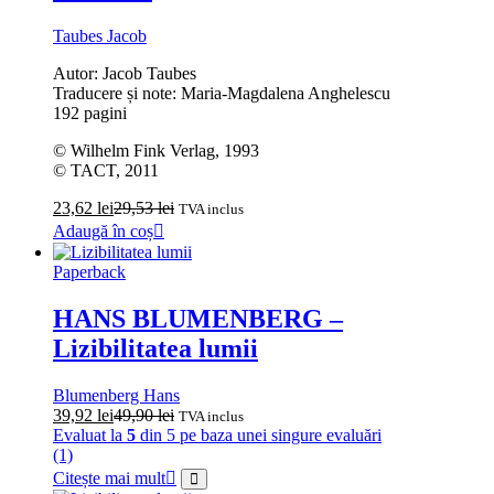
Taubes Jacob
Autor: Jacob Taubes
Traducere și note: Maria-Magdalena Anghelescu
192 pagini
© Wilhelm Fink Verlag, 1993
© TACT, 2011
23,62
lei
29,53
lei
TVA inclus
Adaugă în coș
Paperback
HANS BLUMENBERG –
Lizibilitatea lumii
Blumenberg Hans
39,92
lei
49,90
lei
TVA inclus
Evaluat la
5
din 5 pe baza unei singure evaluări
(1)
Citește mai mult