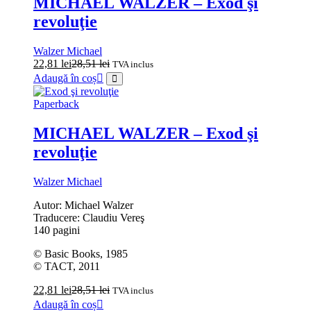
MICHAEL WALZER – Exod şi
revoluţie
Walzer Michael
22,81
lei
28,51
lei
TVA inclus
Adaugă în coș
Paperback
MICHAEL WALZER – Exod şi
revoluţie
Walzer Michael
Autor: Michael Walzer
Traducere: Claudiu Vereş
140 pagini
© Basic Books, 1985
© TACT, 2011
22,81
lei
28,51
lei
TVA inclus
Adaugă în coș