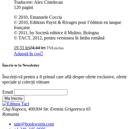
Traducere: Alex Cistelecan
120 pagini
© 2010, Emanuele Coccia
© 2010, Editions Payot & Rivages pour l’édition en langue
française
© 2011, by Società editrice il Mulino, Bologna
© TACT, 2012, pentru versiunea în limba română
19,55
lei
24,44
lei
TVA inclus
Adaugă în coș
Înscrie-te la Newsletter
Înscrieți-vă pentru a fi primul care află despre oferte exclusive, oferte
speciale și colecții viitoare
Email
Cluj-Napoca, 400304 Str. Eremia Grigorescu 65
Romania
sale@bookworm.com