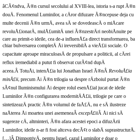
âCÃ¢ndva, Ã®n cursul secolului al XVIII-lea, istoria s-a rupt Ã®n
douÄ. Fenomenul Luminilor, a cÄror difuzare Ã®ncepuse deja cu
multe decenii Ã®n urmÄ, avea sÄ se dovedeascÄ o miÅcare
revoluÅ£ionarÄ, mulÅ£umitÄ unei Ã®nzestrÄri neobiÅnuite pe
care au primit-o ideile, cea de-a influenÅ£a direct transformarea, ba
chiar bulversarea completÄ Åi ireversibilÄ a vieÅ£ii sociale. O
capacitate aproape miraculoasÄ de propulsare a politicii, al cÄrei
reflux iremediabil a putut fi observat curÃ¢nd dupÄ
aceea.Â TotuÅi, intenÅ£ia lui Jonathan Israel Ã®nÂ
RevoluÅ£ia
minÅ£ii
, precum Åi Ã®n trilogia sa despre rÄzboiul purtat Ã®n
sÃ¢nul Iluminismului Åi despre rolul esenÅ£ial jucat de ideile
Luminilor Ã®n configurarea modernitÄÅ£ii, trilogie pe care o
sintetizeazÄ practic Ã®n volumul de faÅ£Ä, nu e sÄ ilustreze
naÅterea Åi moartea unei asemeneaÂ
excepÅ£ii
Â Åi nici sÄ
sugereze cÄ, altminteri, Ã®n afara acestei epoci a difuzÄrii
Luminilor, ideile n-ar fi fost altceva decÃ¢t o slabÄ suprastructurÄ.
[…]Â DimpotrivÄ, pentru Israel, cazul Luminilor e doar o