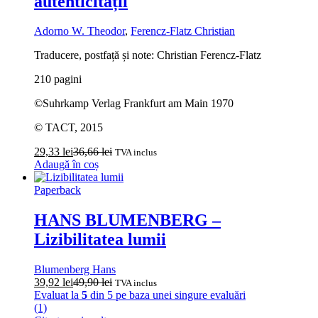
autenticității
Adorno W. Theodor
,
Ferencz-Flatz Christian
Traducere, postfață și note: Christian Ferencz-Flatz
210 pagini
©Suhrkamp Verlag Frankfurt am Main 1970
© TACT, 2015
29,33
lei
36,66
lei
TVA inclus
Adaugă în coș
Paperback
HANS BLUMENBERG –
Lizibilitatea lumii
Blumenberg Hans
39,92
lei
49,90
lei
TVA inclus
Evaluat la
5
din 5 pe baza unei singure evaluări
(1)