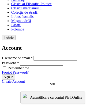
Clasici ai Filosofiei Politice
Clasicii marxismului
Colecția de stradă
Lobus frontalis
Moşmondrilă
Pasaje
Polemos
Închide
Account
Username or email *
Password *
Remember me
Forgot Password?
Sign In
Create Account
sau
Autentificare cu contul Plati.Online