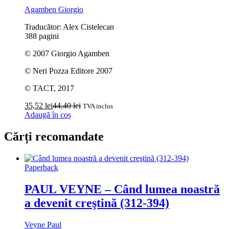
Agamben Giorgio
Traducător: Alex Cistelecan
388 pagini
© 2007 Giorgio Agamben
© Neri Pozza Editore 2007
© TACT, 2017
35,52
lei
44,40
lei
TVA inclus
Adaugă în coș
Cărți recomandate
Paperback
PAUL VEYNE – Când lumea noastră
a devenit creştină (312-394)
Veyne Paul