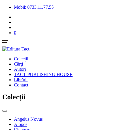
Mobil: 0733.11.77.55
0
Colecții
Cărți
Autori
TACT PUBLISHING HOUSE
Librării
Contact
Colecții
Angelus Novus
Atopos
Cinemag