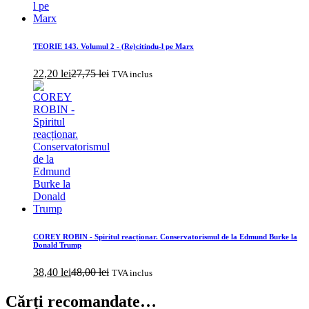
TEORIE 143. Volumul 2 - (Re)citindu-l pe Marx
22,20
lei
27,75
lei
TVA inclus
COREY ROBIN - Spiritul reacționar. Conservatorismul de la Edmund Burke la
Donald Trump
38,40
lei
48,00
lei
TVA inclus
Cărți recomandate…