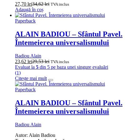
27,70
lei
34,62
lei
TVA inclus
Adaugă în coș
Paperback
ALAIN BADIOU – Sfântul Pavel.
Întemeierea universalismului
Badiou Alain
23,62
lei
29,53
lei
TVA inclus
Evaluat la
5
din 5 pe baza unei singure evaluări
(1)
Citește mai mult
Paperback
ALAIN BADIOU – Sfântul Pavel.
Întemeierea universalismului
Badiou Alain
Autor: Alain Badiou