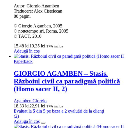
Autor: Giorgio Agamben
Traducere: Alex Cistelecan
80 pagini
© Giorgio Agamben, 2005
© nottetempo srl, Roma, 2005
© TACT, 2010
15,48
lei
19,35
lei
TVA inclus
Adaugă în coș
Paperback
GIORGIO AGAMBEN – Stasis.
Războiul civil ca paradigmă politică
(Homo sacer II, 2)
Agamben Giorgio
18,33
lei
22,91
lei
TVA inclus
Evaluat la
5
din 5 pe baza a
2
evaluări de la clienți
(2)
Adaugă în coș