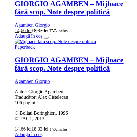
GIORGIO AGAMBEN – Mijloace
fără scop. Note despre politică
Agamben Giorgio
14,66
lei
18,33
lei
TVA inclus
Adaugă în coș
Paperback
GIORGIO AGAMBEN – Mijloace
fără scop. Note despre politică
Agamben Giorgio
Autor: Giorgio Agamben
Traducător: Alex Cistelecan
106 pagini
© Bollati Boringhieri, 1996
© TACT, 2013
14,66
lei
18,33
lei
TVA inclus
Adaugă în coș