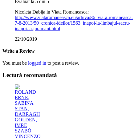
Evaluat la
5
din 5
Nicoleta Dabija in Viata Romaneasca:
http://www.viataromaneasca.eu/arhiva/86_via-a-romaneasca-
7-8-2013/50_cronica-ideilor/1563_inapoi-la-limbajul-sacru-
inapoi-la-juramant.html
22/10/2019
Write a Review
You must be
logged in
to post a review.
Lectură recomandată