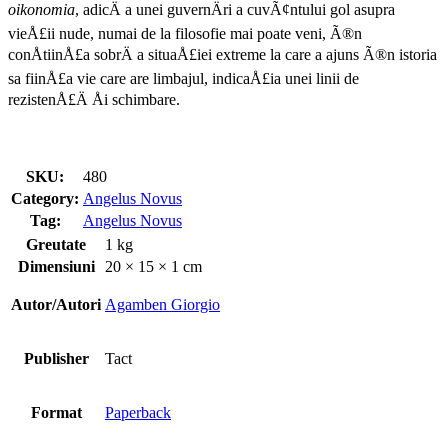
oikonomia
, adicÄ a unei guvernÄri a cuvÃ¢ntului gol asupra
vieÅ£ii nude, numai de la filosofie mai poate veni, Ã®n
conÅtiinÅ£a sobrÄ a situaÅ£iei extreme la care a ajuns Ã®n istoria
sa fiinÅ£a vie care are limbajul, indicaÅ£ia unei linii de
rezistenÅ£Ä Åi schimbare.
SKU:
480
Category:
Angelus Novus
Tag:
Angelus Novus
Greutate
1 kg
Dimensiuni
20 × 15 × 1 cm
Autor/Autori
Agamben Giorgio
Publisher
Tact
Format
Paperback