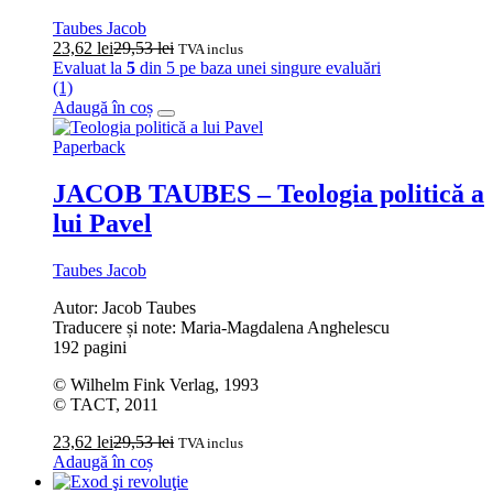
Taubes Jacob
23,62
lei
29,53
lei
TVA inclus
Evaluat la
5
din 5 pe baza unei singure evaluări
(1)
Adaugă în coș
Paperback
JACOB TAUBES – Teologia politică a
lui Pavel
Taubes Jacob
Autor: Jacob Taubes
Traducere și note: Maria-Magdalena Anghelescu
192 pagini
© Wilhelm Fink Verlag, 1993
© TACT, 2011
23,62
lei
29,53
lei
TVA inclus
Adaugă în coș