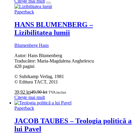
Citește mai mult
Paperback
HANS BLUMENBERG –
Lizibilitatea lumii
Blumenberg Hans
Autor: Hans Blumenberg
Traducător: Maria-Magdalena Anghelescu
428 pagini
© Suhrkamp Verlag, 1981
© Editura TACT, 2011
39,92
lei
49,90
lei
TVA inclus
Citește mai mult
Paperback
JACOB TAUBES – Teologia politică a
lui Pavel