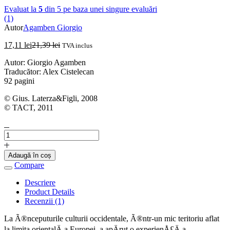
Evaluat la
5
din 5 pe baza unei singure evaluări
(1)
Autor
Agamben Giorgio
17,11
lei
21,39
lei
TVA inclus
Autor: Giorgio Agamben
Traducător: Alex Cistelecan
92 pagini
© Gius. Laterza&Figli, 2008
© TACT, 2011
Cantitate
GIORGIO
AGAMBEN
Adaugă în coș
-
Compare
Sacramentul
limbajului
Descriere
Product Details
Recenzii (1)
La Ã®nceputurile culturii occidentale, Ã®ntr-un mic teritoriu aflat
la limita orientalÄ a Europei, a apÄrut o experienÅ£Ä a