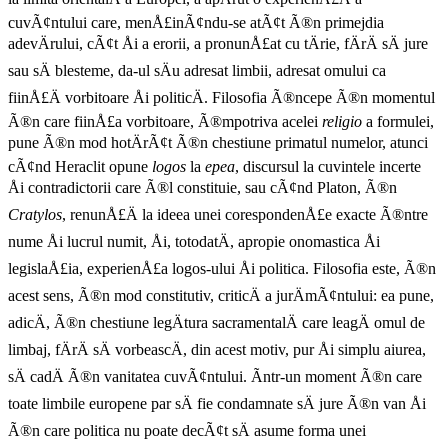
cuvÃ¢ntului care, menÅ£inÃ¢ndu-se atÃ¢t Ã®n primejdia
adevÄrului, cÃ¢t Åi a erorii, a pronunÅ£at cu tÄrie, fÄrÄ sÄ jure
sau sÄ blesteme, da-ul sÄu adresat limbii, adresat omului ca
fiinÅ£Ä vorbitoare Åi politicÄ. Filosofia Ã®ncepe Ã®n momentul
Ã®n care fiinÅ£a vorbitoare, Ã®mpotriva acelei
religio
a formulei,
pune Ã®n mod hotÄrÃ¢t Ã®n chestiune primatul numelor, atunci
cÃ¢nd Heraclit opune
logos
la
epea
, discursul la cuvintele incerte
Åi contradictorii care Ã®l constituie, sau cÃ¢nd Platon, Ã®n
Cratylos
, renunÅ£Ä la ideea unei corespondenÅ£e exacte Ã®ntre
nume Åi lucrul numit, Åi, totodatÄ, apropie onomastica Åi
legislaÅ£ia, experienÅ£a logos-ului Åi politica. Filosofia este, Ã®n
acest sens, Ã®n mod constitutiv, criticÄ a jurÄmÃ¢ntului: ea pune,
adicÄ, Ã®n chestiune legÄtura sacramentalÄ care leagÄ omul de
limbaj, fÄrÄ sÄ vorbeascÄ, din acest motiv, pur Åi simplu aiurea,
sÄ cadÄ Ã®n vanitatea cuvÃ¢ntului. Ãntr-un moment Ã®n care
toate limbile europene par sÄ fie condamnate sÄ jure Ã®n van Åi
Ã®n care politica nu poate decÃ¢t sÄ asume forma unei