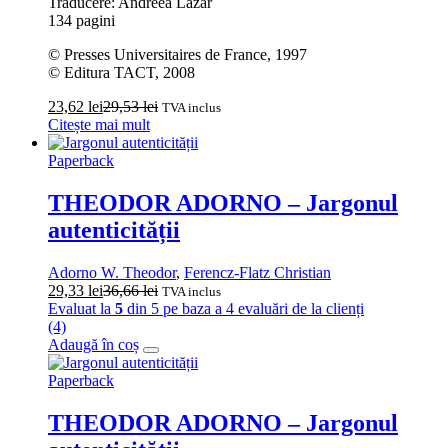
Traducere: Andreea Lazăr
134 pagini
© Presses Universitaires de France, 1997
© Editura TACT, 2008
23,62
lei
29,53
lei
TVA inclus
Citește mai mult
Paperback
THEODOR ADORNO – Jargonul
autenticității
Adorno W. Theodor
,
Ferencz-Flatz Christian
29,33
lei
36,66
lei
TVA inclus
Evaluat la
5
din 5 pe baza a
4
evaluări de la clienți
(4)
Adaugă în coș
Paperback
THEODOR ADORNO – Jargonul