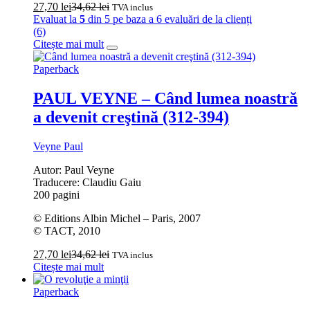
27,70
lei
34,62
lei
TVA inclus
Evaluat la
5
din 5 pe baza a
6
evaluări de la clienți
(6)
Citește mai mult
Paperback
PAUL VEYNE – Când lumea noastră
a devenit creştină (312-394)
Veyne Paul
Autor: Paul Veyne
Traducere: Claudiu Gaiu
200 pagini
© Editions Albin Michel – Paris, 2007
© TACT, 2010
27,70
lei
34,62
lei
TVA inclus
Citește mai mult
Paperback