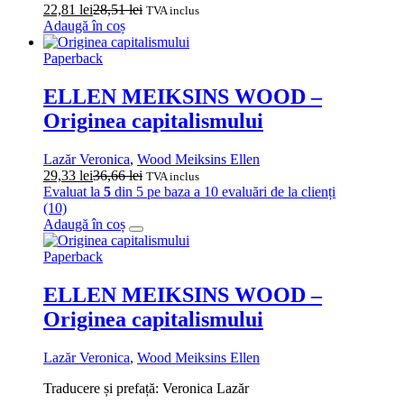
22,81
lei
28,51
lei
TVA inclus
Adaugă în coș
Paperback
ELLEN MEIKSINS WOOD –
Originea capitalismului
Lazăr Veronica
,
Wood Meiksins Ellen
29,33
lei
36,66
lei
TVA inclus
Evaluat la
5
din 5 pe baza a
10
evaluări de la clienți
(10)
Adaugă în coș
Paperback
ELLEN MEIKSINS WOOD –
Originea capitalismului
Lazăr Veronica
,
Wood Meiksins Ellen
Traducere și prefață: Veronica Lazăr