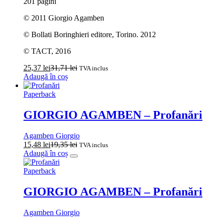
201 pagini
© 2011 Giorgio Agamben
© Bollati Boringhieri editore, Torino. 2012
© TACT, 2016
25,37
lei
31,71
lei
TVA inclus
Adaugă în coș
Paperback
GIORGIO AGAMBEN – Profanări
Agamben Giorgio
15,48
lei
19,35
lei
TVA inclus
Adaugă în coș
Paperback
GIORGIO AGAMBEN – Profanări
Agamben Giorgio