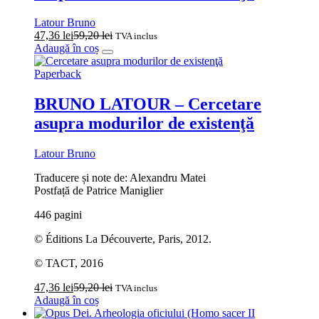
Latour Bruno
47,36
lei
59,20
lei
TVA inclus
Adaugă în coș
Paperback
BRUNO LATOUR – Cercetare
asupra modurilor de existenţă
Latour Bruno
Traducere și note de: Alexandru Matei
Postfață de Patrice Maniglier
446 pagini
© Éditions La Découverte, Paris, 2012.
© TACT, 2016
47,36
lei
59,20
lei
TVA inclus
Adaugă în coș