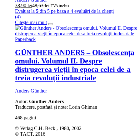
38,90
lei
48,63
lei
TVA inclus
Evaluat la
5
din 5 pe baza a
4
evaluări de la clienți
(4)
Citește mai mult
Paperback
GÜNTHER ANDERS – Obsolescența
omului. Volumul II. Despre
distrugerea vieţii în epoca celei de-a
treia revoluţii industriale
Anders Günther
Autor:
Günther Anders
Traducere, postfață și note: Lorin Ghiman
468 pagini
© Verlag C.H. Beck , 1980, 2002
© TACT, 2016