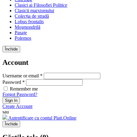
Clasici ai Filosofiei Politice
Clasicii marxismului
Colecția de stradă
Lobus frontalis
Moşmondrilă
Pasaje
Polemos
Închide
Account
Username or email *
Password *
Remember me
Forgot Password?
Sign In
Create Account
sau
Autentificare cu contul Plati.Online
Închide