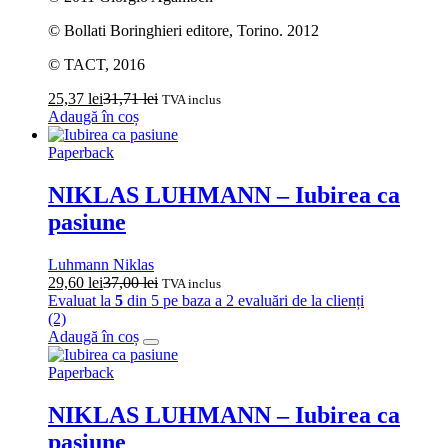
© Bollati Boringhieri editore, Torino. 2012
© TACT, 2016
25,37
lei
31,71
lei
TVA inclus
Adaugă în coș
Paperback
NIKLAS LUHMANN – Iubirea ca
pasiune
Luhmann Niklas
29,60
lei
37,00
lei
TVA inclus
Evaluat la
5
din 5 pe baza a
2
evaluări de la clienți
(2)
Adaugă în coș
Paperback
NIKLAS LUHMANN – Iubirea ca
pasiune