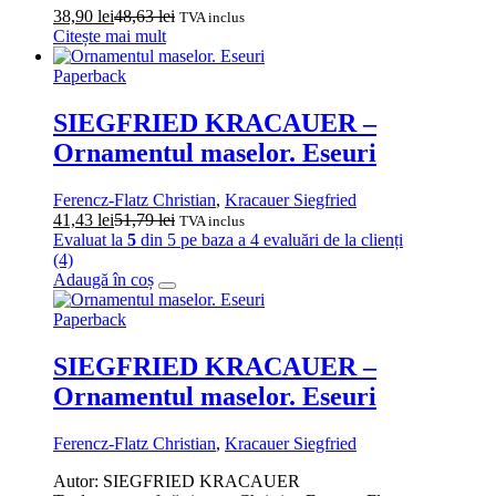
38,90
lei
48,63
lei
TVA inclus
Citește mai mult
Paperback
SIEGFRIED KRACAUER –
Ornamentul maselor. Eseuri
Ferencz-Flatz Christian
,
Kracauer Siegfried
41,43
lei
51,79
lei
TVA inclus
Evaluat la
5
din 5 pe baza a
4
evaluări de la clienți
(4)
Adaugă în coș
Paperback
SIEGFRIED KRACAUER –
Ornamentul maselor. Eseuri
Ferencz-Flatz Christian
,
Kracauer Siegfried
Autor: SIEGFRIED KRACAUER