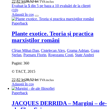
22,82
lei
28,52
lei
TVA inclus
Evaluat la
5
din 5 pe baza a
10
evaluări de la clienți
(10)
Adaugă în coș
Paperback
Plante exotice. Teoria și practica
marxiștilor români
Cîrjan Mihai-Dan
,
Cistelecan Alex
,
Grama Adrian
,
Guga
Ștefan
,
Poenaru Florin
,
Rogozanu Costi
,
State Andrei
Pagini: 360
© TACT, 2015
22,82
lei
28,52
lei
TVA inclus
Adaugă în coș
Paperback
JACQUES DERRIDA – Margini – de-