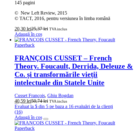
145 pagini
© New Left Review, 2015
© TACT, 2016, pentru versiunea în limba română
20,30
lei
25,37
lei
TVA inclus
Adaugă în coș
Paperback
FRANÇOIS CUSSET – French
Theory. Foucault, Derrida, Deleuze &
Co. și transformările vieții
intelectuale din Statele Unite
Cusset François
,
Ghiu Bogdan
40,59
lei
50,74
lei
TVA inclus
Evaluat la
5
din 5 pe baza a
16
evaluări de la clienți
(16)
Adaugă în coș
Paperback