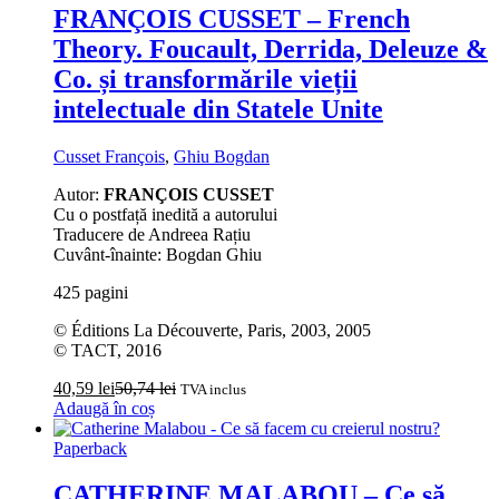
FRANÇOIS CUSSET – French
Theory. Foucault, Derrida, Deleuze &
Co. și transformările vieții
intelectuale din Statele Unite
Cusset François
,
Ghiu Bogdan
Autor:
FRANÇOIS CUSSET
Cu o postfață inedită a autorului
Traducere de Andreea Rațiu
Cuvânt-înainte: Bogdan Ghiu
425 pagini
© Éditions La Découverte, Paris, 2003, 2005
© TACT, 2016
40,59
lei
50,74
lei
TVA inclus
Adaugă în coș
Paperback
CATHERINE MALABOU – Ce să