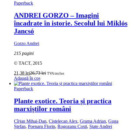
Paperback
ANDREI GORZO – Imagini
încadrate în istorie. Secolul lui Miklós
Jancsó
Gorzo Andrei
215 pagini
© TACT, 2015
21,38
lei
26,73
lei
TVA inclus
Adaugă în coș
Paperback
Plante exotice. Teoria și practica
marxiștilor români
Cîrjan Mihai-Dan
,
Cistelecan Alex
,
Grama Adrian
,
Guga
Ștefan
,
Poenaru Florin
,
Rogozanu Costi
,
State Andrei