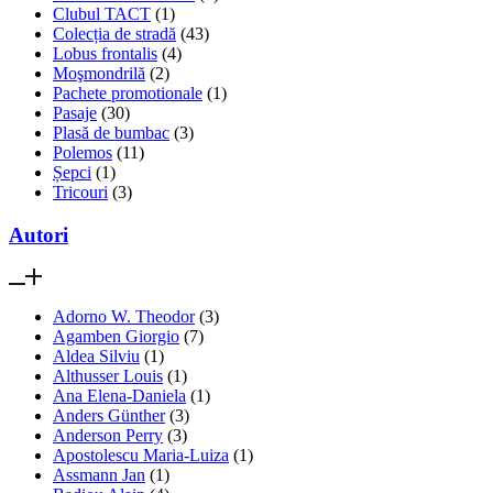
Clubul TACT
(1)
Colecția de stradă
(43)
Lobus frontalis
(4)
Moşmondrilă
(2)
Pachete promotionale
(1)
Pasaje
(30)
Plasă de bumbac
(3)
Polemos
(11)
Șepci
(1)
Tricouri
(3)
Autori
Adorno W. Theodor
(3)
Agamben Giorgio
(7)
Aldea Silviu
(1)
Althusser Louis
(1)
Ana Elena-Daniela
(1)
Anders Günther
(3)
Anderson Perry
(3)
Apostolescu Maria-Luiza
(1)
Assmann Jan
(1)