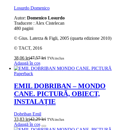
Losurdo Domenico
Autor:
Domenico Losurdo
Traducere : Alex Cistelecan
480 pagini
© Gius. Laterza & Figli, 2005 (quarta edizione 2010)
© TACT, 2016
38,06
lei
47,57
lei
TVA inclus
Adaugă în coș
Paperback
EMIL DOBRIBAN – MONDO
CANE. PICTURĂ, OBIECT,
INSTALAȚIE
Dobriban Emil
33,83
lei
42,29
lei
TVA inclus
Adaugă în coș