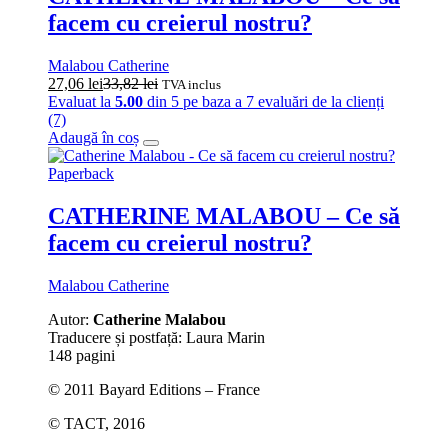
facem cu creierul nostru?
Malabou Catherine
27,06
lei
33,82
lei
TVA inclus
Evaluat la
5.00
din 5 pe baza a
7
evaluări de la clienți
(7)
Adaugă în coș
Paperback
CATHERINE MALABOU – Ce să
facem cu creierul nostru?
Malabou Catherine
Autor:
Catherine Malabou
Traducere și postfață: Laura Marin
148 pagini
© 2011 Bayard Editions – France
© TACT, 2016