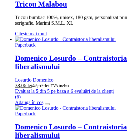
Tricou Malabou
Tricou bumbac 100%, unisex, 180 gsm, personalizat prin
serigrafie. Marimi S,M,L, XL
Citește mai mult
Paperback
Domenico Losurdo – Contraistoria
liberalismului
Losurdo Domenico
38,06
lei
47,57
lei
TVA inclus
Evaluat la
5
din 5 pe baza a
6
evaluări de la clienți
(6)
Adaugă în coș
Paperback
Domenico Losurdo – Contraistoria
liberalismului