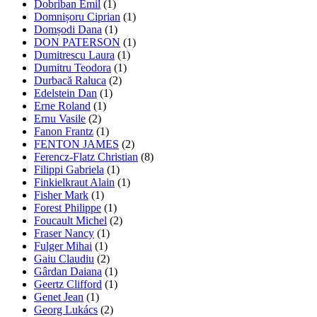
Dobriban Emil
(1)
Domnișoru Ciprian
(1)
Domșodi Dana
(1)
DON PATERSON
(1)
Dumitrescu Laura
(1)
Dumitru Teodora
(1)
Durbacă Raluca
(2)
Edelstein Dan
(1)
Erne Roland
(1)
Ernu Vasile
(2)
Fanon Frantz
(1)
FENTON JAMES
(2)
Ferencz-Flatz Christian
(8)
Filippi Gabriela
(1)
Finkielkraut Alain
(1)
Fisher Mark
(1)
Forest Philippe
(1)
Foucault Michel
(2)
Fraser Nancy
(1)
Fulger Mihai
(1)
Gaiu Claudiu
(2)
Gârdan Daiana
(1)
Geertz Clifford
(1)
Genet Jean
(1)
Georg Lukács
(2)