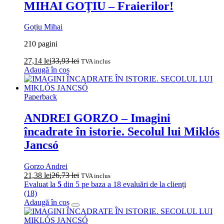
MIHAI GOŢIU – Fraierilor!
Goțiu Mihai
210 pagini
27,14
lei
33,93
lei
TVA inclus
Adaugă în coș
Paperback
ANDREI GORZO – Imagini
încadrate în istorie. Secolul lui Miklós
Jancsó
Gorzo Andrei
21,38
lei
26,73
lei
TVA inclus
Evaluat la
5
din 5 pe baza a
18
evaluări de la clienți
(18)
Adaugă în coș