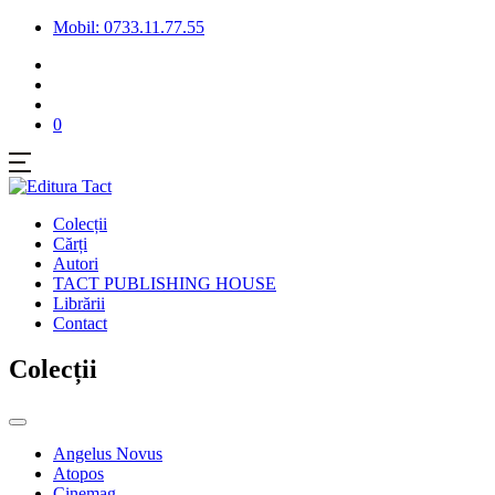
Mobil: 0733.11.77.55
0
Colecții
Cărți
Autori
TACT PUBLISHING HOUSE
Librării
Contact
Colecții
Angelus Novus
Atopos
Cinemag