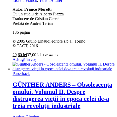
Moretti Franco
,
Terian Andrei
Autor:
Franco Moretti
Cu un studiu de Alberto Piazza
Traducere de Cristian Cercel
Prefață de Andrei Terian
136 pagini
© 2005 Giulio Einaudi editore s.p.a., Torino
© TACT, 2016
29,60
lei
37,00
lei
TVA inclus
Adaugă în coș
Paperback
GÜNTHER ANDERS – Obsolescența
omului. Volumul II. Despre
distrugerea vieţii în epoca celei de-a
treia revoluţii industriale
Anders Günther