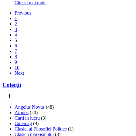
Citește mai mult
Previous
1
2
3
4
5
6
7
8
9
10
Next
Colecții
Angelus Novus
(48)
Atopos
(20)
Carti in lucru
(3)
Cinemag
(9)
Clasici ai Filosofiei Politice
(1)
Clasicii marxismului
(3)