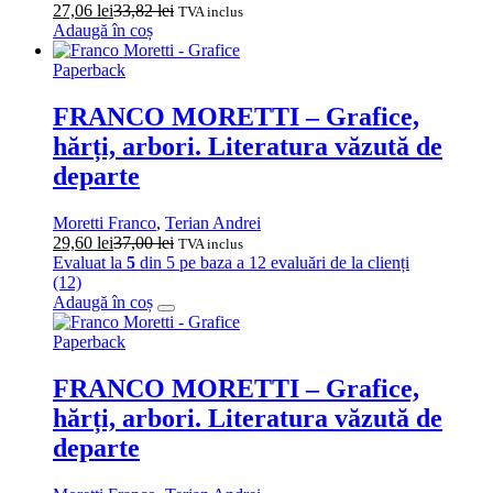
27,06
lei
33,82
lei
TVA inclus
Adaugă în coș
Paperback
FRANCO MORETTI – Grafice,
hărți, arbori. Literatura văzută de
departe
Moretti Franco
,
Terian Andrei
29,60
lei
37,00
lei
TVA inclus
Evaluat la
5
din 5 pe baza a
12
evaluări de la clienți
(12)
Adaugă în coș
Paperback
FRANCO MORETTI – Grafice,
hărți, arbori. Literatura văzută de
departe