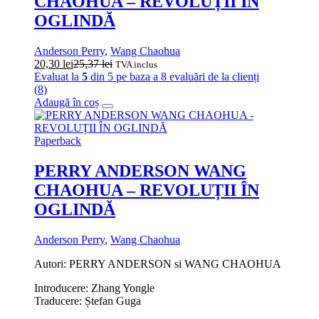
CHAOHUA – REVOLUȚII ÎN
OGLINDĂ
Anderson Perry
,
Wang Chaohua
20,30
lei
25,37
lei
TVA inclus
Evaluat la
5
din 5 pe baza a
8
evaluări de la clienți
(8)
Adaugă în coș
Paperback
PERRY ANDERSON WANG
CHAOHUA – REVOLUȚII ÎN
OGLINDĂ
Anderson Perry
,
Wang Chaohua
Autori: PERRY ANDERSON si WANG CHAOHUA
Introducere: Zhang Yongle
Traducere: Ștefan Guga