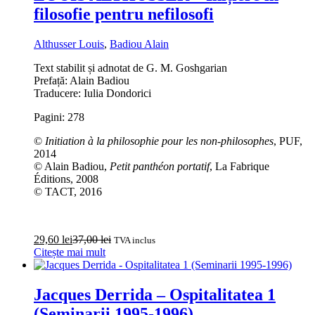
filosofie pentru nefilosofi
Althusser Louis
,
Badiou Alain
Text stabilit și adnotat de G. M. Goshgarian
Prefață: Alain Badiou
Traducere: Iulia Dondorici
Pagini: 278
©
Initiation à la philosophie pour les non-philosophes
, PUF,
2014
© Alain Badiou,
Petit panthéon portatif
, La Fabrique
Éditions, 2008
© TACT, 2016
29,60
lei
37,00
lei
TVA inclus
Citește mai mult
Jacques Derrida – Ospitalitatea 1
(Seminarii 1995-1996)