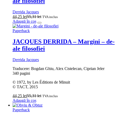
ale filosofiei
Derrida Jacques
44,25
lei
55,31
lei
TVA inclus
Adaugă în coș
Paperback
JACQUES DERRIDA – Margini – de-
ale filosofiei
Derrida Jacques
Traducere: Bogdan Ghiu, Alex Cistelecan, Ciprian Jeler
340 pagini
© 1972, by Les Éditions de Minuit
© TACT, 2015
44,25
lei
55,31
lei
TVA inclus
Adaugă în coș
Paperback