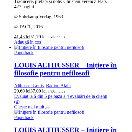
Traducere, prefață și note: Christian Ferencz-Flatz
427 pagini
© Suhrkamp Verlag, 1963
© TACT, 2016
41,43
lei
51,79
lei
TVA inclus
Adaugă în coș
Paperback
LOUIS ALTHUSSER – Inițiere în
filosofie pentru nefilosofi
Althusser Louis
,
Badiou Alain
29,60
lei
37,00
lei
TVA inclus
Evaluat la
5
din 5 pe baza a
4
evaluări de la clienți
(4)
Citește mai mult
Paperback
LOUIS ALTHUSSER – Inițiere în