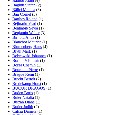
Badiou Alain
(4)
Baghiu Ștefan
(2)
Bâlici Mihnea
(3)
Ban Cornel
(3)
Barthes Roland
(1)
Bejinariu Vlad
(1)
Benhabib Seyla
(1)
Benjamin Walter
(3)
Bîrnoiu Anca
(1)
Blanchot Maurice
(1)
Blumenberg Hans
(4)
Blyth Mark
(1)
Bobrowski Johannes
(1)
Borțun Vladimir
(1)
Borza Cosmin
(1)
Bourdieu Pierre
(1)
Brague Rémi
(1)
Brecht Bertolt
(2)
Bredekamp Horst
(1)
BUCUR DRAGOȘ
(1)
Buden Boris
(1)
Buier Natalia
(1)
Bulzan Diana
(1)
Butler Judith
(2)
Calciu Daniela
(1)