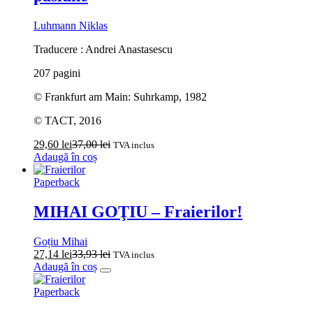
Luhmann Niklas
Traducere : Andrei Anastasescu
207 pagini
© Frankfurt am Main: Suhrkamp, 1982
© TACT, 2016
29,60
lei
37,00
lei
TVA inclus
Adaugă în coș
Paperback
MIHAI GOŢIU – Fraierilor!
Goțiu Mihai
27,14
lei
33,93
lei
TVA inclus
Adaugă în coș
Paperback