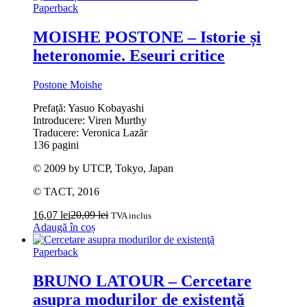
Paperback
MOISHE POSTONE – Istorie și
heteronomie. Eseuri critice
Postone Moishe
Prefață: Yasuo Kobayashi
Introducere: Viren Murthy
Traducere: Veronica Lazăr
136 pagini
© 2009 by UTCP, Tokyo, Japan
© TACT, 2016
16,07
lei
20,09
lei
TVA inclus
Adaugă în coș
Paperback
BRUNO LATOUR – Cercetare
asupra modurilor de existenţă