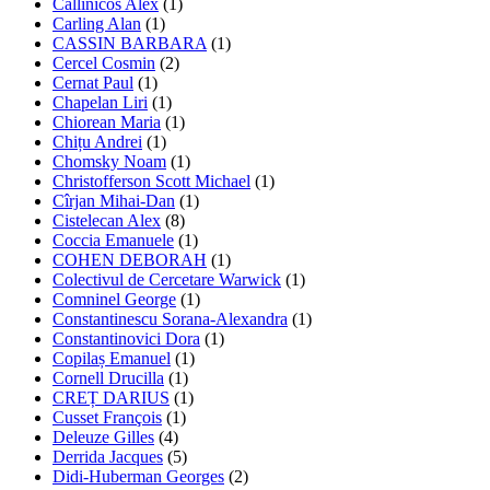
Callinicos Alex
(1)
Carling Alan
(1)
CASSIN BARBARA
(1)
Cercel Cosmin
(2)
Cernat Paul
(1)
Chapelan Liri
(1)
Chiorean Maria
(1)
Chițu Andrei
(1)
Chomsky Noam
(1)
Christofferson Scott Michael
(1)
Cîrjan Mihai-Dan
(1)
Cistelecan Alex
(8)
Coccia Emanuele
(1)
COHEN DEBORAH
(1)
Colectivul de Cercetare Warwick
(1)
Comninel George
(1)
Constantinescu Sorana-Alexandra
(1)
Constantinovici Dora
(1)
Copilaș Emanuel
(1)
Cornell Drucilla
(1)
CREȚ DARIUS
(1)
Cusset François
(1)
Deleuze Gilles
(4)
Derrida Jacques
(5)
Didi-Huberman Georges
(2)