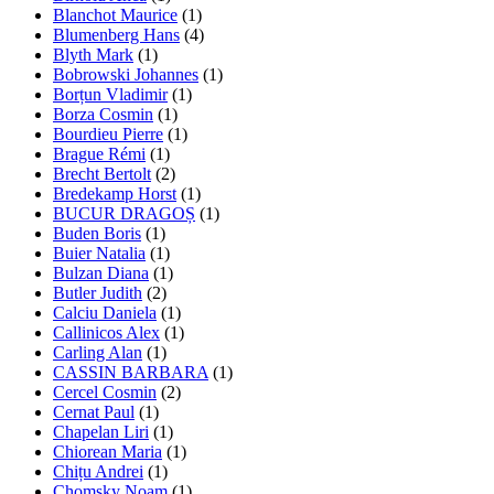
Blanchot Maurice
(1)
Blumenberg Hans
(4)
Blyth Mark
(1)
Bobrowski Johannes
(1)
Borțun Vladimir
(1)
Borza Cosmin
(1)
Bourdieu Pierre
(1)
Brague Rémi
(1)
Brecht Bertolt
(2)
Bredekamp Horst
(1)
BUCUR DRAGOȘ
(1)
Buden Boris
(1)
Buier Natalia
(1)
Bulzan Diana
(1)
Butler Judith
(2)
Calciu Daniela
(1)
Callinicos Alex
(1)
Carling Alan
(1)
CASSIN BARBARA
(1)
Cercel Cosmin
(2)
Cernat Paul
(1)
Chapelan Liri
(1)
Chiorean Maria
(1)
Chițu Andrei
(1)
Chomsky Noam
(1)