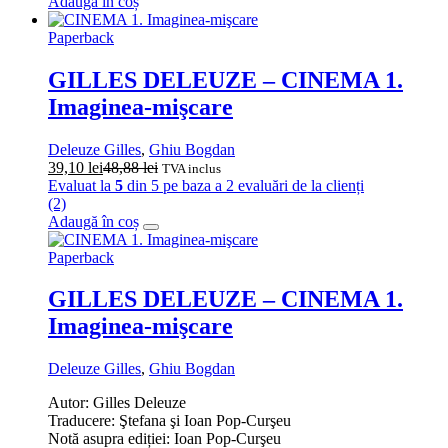
Adaugă în coș
Paperback
GILLES DELEUZE – CINEMA 1.
Imaginea-mişcare
Deleuze Gilles
,
Ghiu Bogdan
39,10
lei
48,88
lei
TVA inclus
Evaluat la
5
din 5 pe baza a
2
evaluări de la clienți
(2)
Adaugă în coș
Paperback
GILLES DELEUZE – CINEMA 1.
Imaginea-mişcare
Deleuze Gilles
,
Ghiu Bogdan
Autor: Gilles Deleuze
Traducere: Ştefana şi Ioan Pop-Curşeu
Notă asupra ediției: Ioan Pop-Curşeu