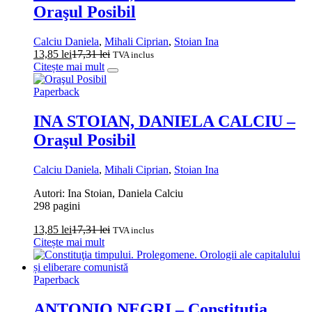
Oraşul Posibil
Calciu Daniela
,
Mihali Ciprian
,
Stoian Ina
13,85
lei
17,31
lei
TVA inclus
Citește mai mult
Paperback
INA STOIAN, DANIELA CALCIU –
Oraşul Posibil
Calciu Daniela
,
Mihali Ciprian
,
Stoian Ina
Autori: Ina Stoian, Daniela Calciu
298 pagini
13,85
lei
17,31
lei
TVA inclus
Citește mai mult
Paperback
ANTONIO NEGRI – Constituţia