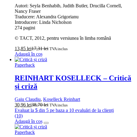
Autori: Seyla Benhabib, Judith Butler, Drucilla Cornell,
Nancy Fraser
Traducere: Alexandra Grigorianu
Introducere: Linda Nicholson
274 pagini
© TACT, 2012, pentru versiunea în limba română
13,85
lei
17,31
lei
TVA inclus
Adaugă în coș
Paperback
REINHART KOSELLECK – Critică
și criză
Gaiu Claudiu
,
Koselleck Reinhart
30,96
lei
38,70
lei
TVA inclus
Evaluat la
5
din 5 pe baza a
10
evaluări de la clienți
(10)
Adaugă în coș
Paperback