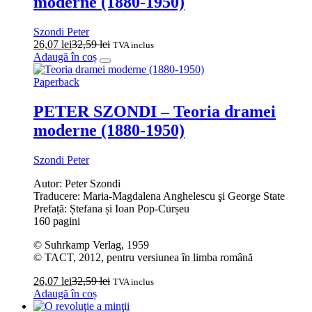
moderne (1880-1950)
Szondi Peter
26,07
lei
32,59
lei
TVA inclus
Adaugă în coș
Paperback
PETER SZONDI – Teoria dramei
moderne (1880-1950)
Szondi Peter
Autor: Peter Szondi
Traducere: Maria-Magdalena Anghelescu şi George State
Prefață: Ștefana și Ioan Pop-Curșeu
160 pagini
© Suhrkamp Verlag, 1959
© TACT, 2012, pentru versiunea în limba română
26,07
lei
32,59
lei
TVA inclus
Adaugă în coș