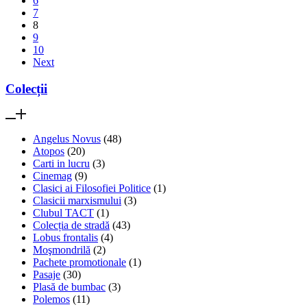
6
7
8
9
10
Next
Colecții
Angelus Novus
(48)
Atopos
(20)
Carti in lucru
(3)
Cinemag
(9)
Clasici ai Filosofiei Politice
(1)
Clasicii marxismului
(3)
Clubul TACT
(1)
Colecția de stradă
(43)
Lobus frontalis
(4)
Moşmondrilă
(2)
Pachete promotionale
(1)
Pasaje
(30)
Plasă de bumbac
(3)
Polemos
(11)