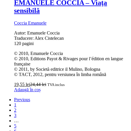
EMANUELE COCCIA – Viaţa
sensibilă
Coccia Emanuele
Autor: Emanuele Coccia
Traducere: Alex Cistelecan
120 pagini
© 2010, Emanuele Coccia
© 2010, Editions Payot & Rivages pour l’édition en langue
française
© 2011, by Società editrice il Mulino, Bologna
© TACT, 2012, pentru versiunea în limba română
19,55
lei
24,44
lei
TVA inclus
Adaugă în coș
Previous
1
2
3
…
5