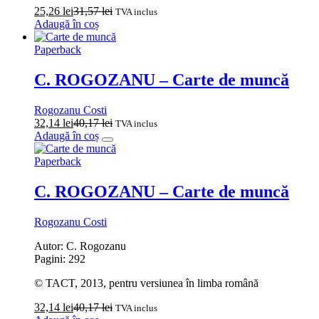
25,26
lei
31,57
lei
TVA inclus
Adaugă în coș
Paperback
C. ROGOZANU – Carte de muncă
Rogozanu Costi
32,14
lei
40,17
lei
TVA inclus
Adaugă în coș
Paperback
C. ROGOZANU – Carte de muncă
Rogozanu Costi
Autor: C. Rogozanu
Pagini: 292
© TACT, 2013, pentru versiunea în limba română
32,14
lei
40,17
lei
TVA inclus