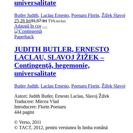
universalitate
Butler Judith
,
Laclau Ernesto
,
Poenaru Florin
,
Žižek Slavoj
25,26
lei
31,57
lei
TVA inclus
Adaugă în coș
Paperback
JUDITH BUTLER, ERNESTO
LACLAU, SLAVOJ ŽIŽEK –
Contingenţă, hegemonie,
universalitate
Butler Judith
,
Laclau Ernesto
,
Poenaru Florin
,
Žižek Slavoj
Autori: Judith Butler, Ernesto Laclau, Slavoj Žižek
Traducere: Mircea Vlad
Introducere: Florin Poenaru
444 pagini
© Verso, 2011
© TACT, 2012, pentru versiunea în limba română