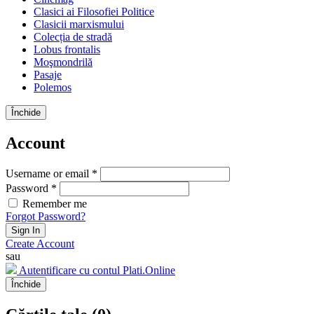
Clasici ai Filosofiei Politice
Clasicii marxismului
Colecția de stradă
Lobus frontalis
Moşmondrilă
Pasaje
Polemos
Închide
Account
Username or email *
Password *
Remember me
Forgot Password?
Sign In
Create Account
sau
Autentificare cu contul Plati.Online
Închide