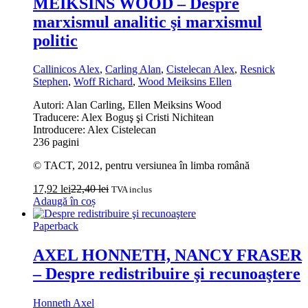
MEIKSINS WOOD – Despre
marxismul analitic şi marxismul
politic
Callinicos Alex
,
Carling Alan
,
Cistelecan Alex
,
Resnick
Stephen
,
Woff Richard
,
Wood Meiksins Ellen
Autori: Alan Carling, Ellen Meiksins Wood
Traducere: Alex Boguş şi Cristi Nichitean
Introducere: Alex Cistelecan
236 pagini
© TACT, 2012, pentru versiunea în limba română
17,92
lei
22,40
lei
TVA inclus
Adaugă în coș
Paperback
AXEL HONNETH, NANCY FRASER
– Despre redistribuire şi recunoaştere
Honneth Axel