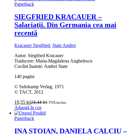
Paperback
SIEGFRIED KRACAUER –
Salariaţii. Din Germania cea mai
recentă
Kracauer Siegfried
,
State Andrei
Autor: Siegfried Kracauer
Traducere: Maria-Magdalena Anghelescu
Cuvânt înainte: Andrei State
140 pagini
© Suhrkamp Verlag, 1971
© TACT, 2012
19,55
lei
24,44
lei
TVA inclus
Adaugă în coș
Paperback
INA STOIAN, DANIELA CALCIU –