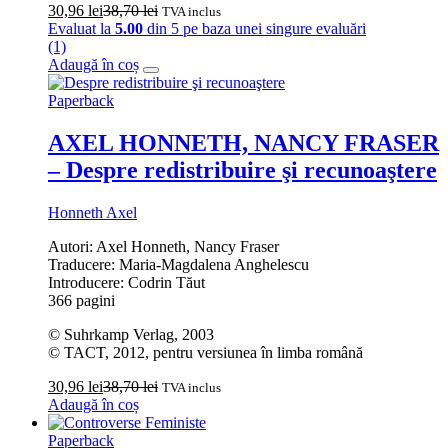
30,96
lei
38,70
lei
TVA inclus
Evaluat la
5.00
din 5 pe baza unei singure evaluări
(1)
Adaugă în coș
Paperback
AXEL HONNETH, NANCY FRASER
– Despre redistribuire şi recunoaştere
Honneth Axel
Autori: Axel Honneth, Nancy Fraser
Traducere: Maria-Magdalena Anghelescu
Introducere: Codrin Tăut
366 pagini
© Suhrkamp Verlag, 2003
© TACT, 2012, pentru versiunea în limba română
30,96
lei
38,70
lei
TVA inclus
Adaugă în coș
Paperback