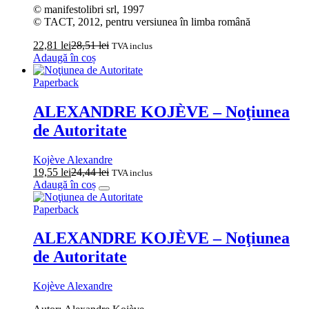
© manifestolibri srl, 1997
© TACT, 2012, pentru versiunea în limba română
22,81
lei
28,51
lei
TVA inclus
Adaugă în coș
Paperback
ALEXANDRE KOJÈVE – Noţiunea
de Autoritate
Kojève Alexandre
19,55
lei
24,44
lei
TVA inclus
Adaugă în coș
Paperback
ALEXANDRE KOJÈVE – Noţiunea
de Autoritate
Kojève Alexandre