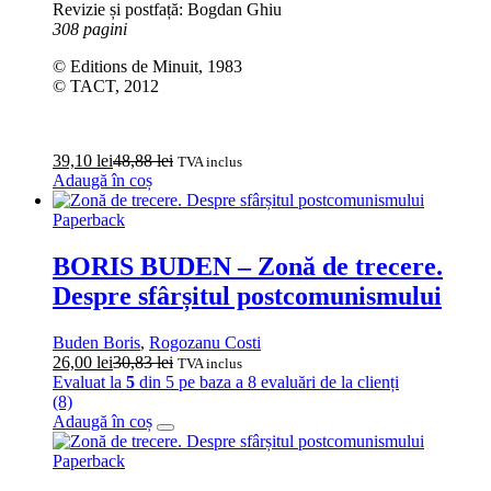
Revizie și postfață: Bogdan Ghiu
308 pagini
© Editions de Minuit, 1983
© TACT, 2012
39,10
lei
48,88
lei
TVA inclus
Adaugă în coș
Paperback
BORIS BUDEN – Zonă de trecere.
Despre sfârșitul postcomunismului
Buden Boris
,
Rogozanu Costi
26,00
lei
30,83
lei
TVA inclus
Evaluat la
5
din 5 pe baza a
8
evaluări de la clienți
(8)
Adaugă în coș
Paperback