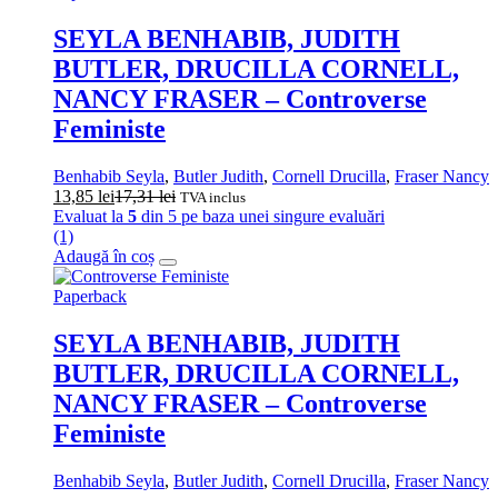
SEYLA BENHABIB, JUDITH
BUTLER, DRUCILLA CORNELL,
NANCY FRASER – Controverse
Feministe
Benhabib Seyla
,
Butler Judith
,
Cornell Drucilla
,
Fraser Nancy
13,85
lei
17,31
lei
TVA inclus
Evaluat la
5
din 5 pe baza unei singure evaluări
(1)
Adaugă în coș
Paperback
SEYLA BENHABIB, JUDITH
BUTLER, DRUCILLA CORNELL,
NANCY FRASER – Controverse
Feministe
Benhabib Seyla
,
Butler Judith
,
Cornell Drucilla
,
Fraser Nancy