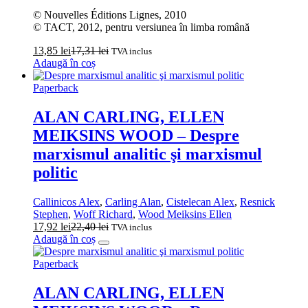
© Nouvelles Éditions Lignes, 2010
© TACT, 2012, pentru versiunea în limba română
13,85
lei
17,31
lei
TVA inclus
Adaugă în coș
Paperback
ALAN CARLING, ELLEN
MEIKSINS WOOD – Despre
marxismul analitic şi marxismul
politic
Callinicos Alex
,
Carling Alan
,
Cistelecan Alex
,
Resnick
Stephen
,
Woff Richard
,
Wood Meiksins Ellen
17,92
lei
22,40
lei
TVA inclus
Adaugă în coș
Paperback
ALAN CARLING, ELLEN