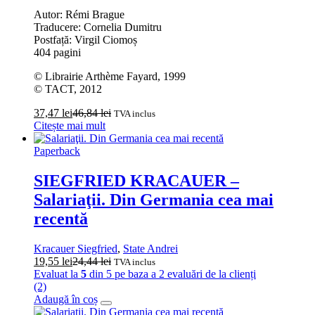
Autor: Rémi Brague
Traducere: Cornelia Dumitru
Postfață: Virgil Ciomoș
404 pagini
© Librairie Arthème Fayard, 1999
© TACT, 2012
37,47
lei
46,84
lei
TVA inclus
Citește mai mult
Paperback
SIEGFRIED KRACAUER –
Salariaţii. Din Germania cea mai
recentă
Kracauer Siegfried
,
State Andrei
19,55
lei
24,44
lei
TVA inclus
Evaluat la
5
din 5 pe baza a
2
evaluări de la clienți
(2)
Adaugă în coș