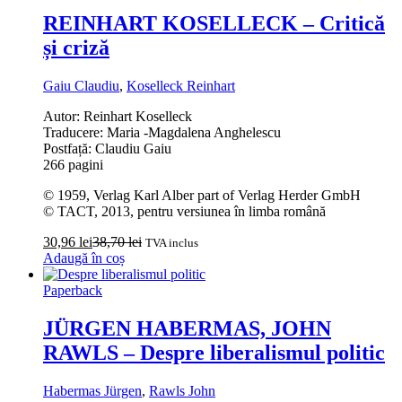
REINHART KOSELLECK – Critică
și criză
Gaiu Claudiu
,
Koselleck Reinhart
Autor: Reinhart Koselleck
Traducere: Maria -Magdalena Anghelescu
Postfață: Claudiu Gaiu
266 pagini
© 1959, Verlag Karl Alber part of Verlag Herder GmbH
© TACT, 2013, pentru versiunea în limba română
30,96
lei
38,70
lei
TVA inclus
Adaugă în coș
Paperback
JÜRGEN HABERMAS, JOHN
RAWLS – Despre liberalismul politic
Habermas Jürgen
,
Rawls John