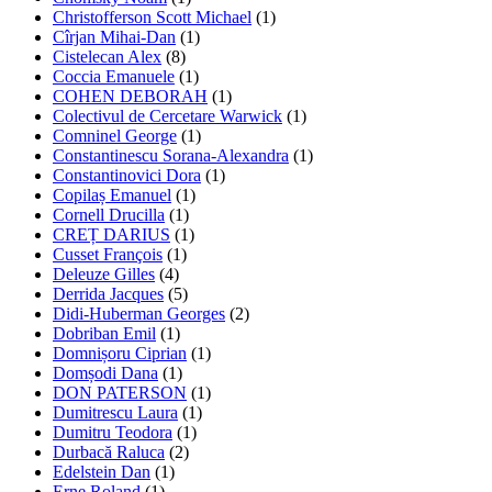
Christofferson Scott Michael
(1)
Cîrjan Mihai-Dan
(1)
Cistelecan Alex
(8)
Coccia Emanuele
(1)
COHEN DEBORAH
(1)
Colectivul de Cercetare Warwick
(1)
Comninel George
(1)
Constantinescu Sorana-Alexandra
(1)
Constantinovici Dora
(1)
Copilaș Emanuel
(1)
Cornell Drucilla
(1)
CREȚ DARIUS
(1)
Cusset François
(1)
Deleuze Gilles
(4)
Derrida Jacques
(5)
Didi-Huberman Georges
(2)
Dobriban Emil
(1)
Domnișoru Ciprian
(1)
Domșodi Dana
(1)
DON PATERSON
(1)
Dumitrescu Laura
(1)
Dumitru Teodora
(1)
Durbacă Raluca
(2)
Edelstein Dan
(1)
Erne Roland
(1)