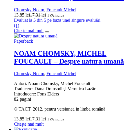
Chomsky Noam
,
Foucault Michel
13,85
lei
17,31
lei
TVA inclus
Evaluat la
5
din 5 pe baza unei singure evaluări
(1)
Citește mai mult
Paperback
NOAM CHOMSKY, MICHEL
FOUCAULT – Despre natura umană
Chomsky Noam
,
Foucault Michel
Autori: Noam Chomsky, Michel Foucault
Traducere: Dana Domsodi şi Veronica Lazăr
Introducere: Fons Elders
82 pagini
© TACT, 2012, pentru versiunea în limba română
13,85
lei
17,31
lei
TVA inclus
Citește mai mult