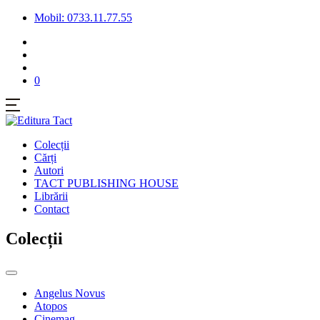
Mobil: 0733.11.77.55
0
Colecții
Cărți
Autori
TACT PUBLISHING HOUSE
Librării
Contact
Colecții
Angelus Novus
Atopos
Cinemag