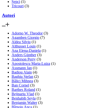
Șepci
(1)
Tricouri
(3)
Autori
Adorno W. Theodor
(3)
Agamben Giorgio
(7)
Aldea Silviu
(1)
Althusser Louis
(1)
Ana Elena-Daniela
(1)
Anders Günther
(3)
Anderson Perry
(3)
Apostolescu Maria-Luiza
(1)
Assmann Jan
(1)
Badiou Alain
(4)
Baghiu Ștefan
(2)
Bâlici Mihnea
(3)
Ban Cornel
(3)
Barthes Roland
(1)
Bejinariu Vlad
(1)
Benhabib Seyla
(1)
Benjamin Walter
(3)
Bîrnoiu Anca
(1)