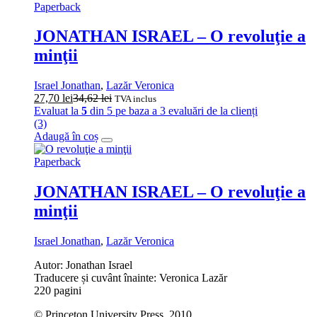
Paperback
JONATHAN ISRAEL – O revoluţie a
minţii
Israel Jonathan
,
Lazăr Veronica
27,70
lei
34,62
lei
TVA inclus
Evaluat la
5
din 5 pe baza a
3
evaluări de la clienți
(3)
Adaugă în coș
Paperback
JONATHAN ISRAEL – O revoluţie a
minţii
Israel Jonathan
,
Lazăr Veronica
Autor: Jonathan Israel
Traducere și cuvânt înainte: Veronica Lazăr
220 pagini
© Princeton University Press, 2010