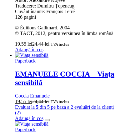
Autor: Alexandre Kojève
Traducere: Dumitru Ţepeneag
Cuvânt înainte: François Terré
126 pagini
© Éditions Gallimard, 2004
© TACT, 2012, pentru versiunea în limba română
19,55
lei
24,44
lei
TVA inclus
Adaugă în coș
Paperback
EMANUELE COCCIA – Viaţa
sensibilă
Coccia Emanuele
19,55
lei
24,44
lei
TVA inclus
Evaluat la
5
din 5 pe baza a
2
evaluări de la clienți
(2)
Adaugă în coș
Paperback