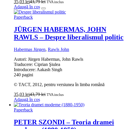
35,03
lei
43,79
lei
TVA inclus
Adaugă în coș
Paperback
JÜRGEN HABERMAS, JOHN
RAWLS – Despre liberalismul politic
Habermas Jürgen
,
Rawls John
Autori: Jürgen Habermas, John Rawls
Traducere: Ciprian Şiulea
Introducere: Aakash Singh
240 pagini
© TACT, 2012, pentru versiunea în limba română
35,03
lei
43,79
lei
TVA inclus
Adaugă în coș
Paperback
PETER SZONDI – Teoria dramei