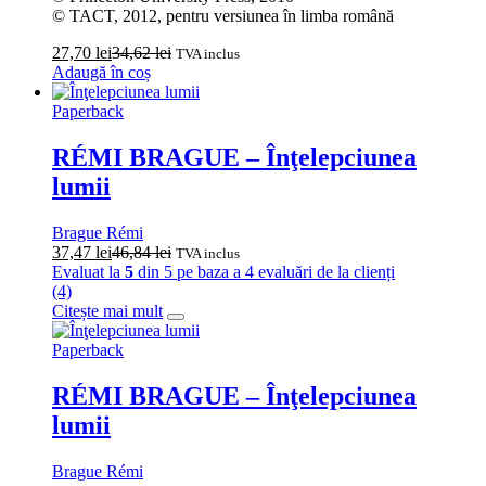
© TACT, 2012, pentru versiunea în limba română
27,70
lei
34,62
lei
TVA inclus
Adaugă în coș
Paperback
RÉMI BRAGUE – Înţelepciunea
lumii
Brague Rémi
37,47
lei
46,84
lei
TVA inclus
Evaluat la
5
din 5 pe baza a
4
evaluări de la clienți
(4)
Citește mai mult
Paperback
RÉMI BRAGUE – Înţelepciunea
lumii
Brague Rémi