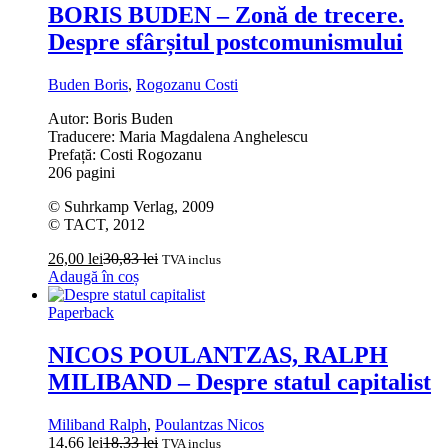
BORIS BUDEN – Zonă de trecere.
Despre sfârșitul postcomunismului
Buden Boris
,
Rogozanu Costi
Autor: Boris Buden
Traducere: Maria Magdalena Anghelescu
Prefață: Costi Rogozanu
206 pagini
© Suhrkamp Verlag, 2009
© TACT, 2012
26,00
lei
30,83
lei
TVA inclus
Adaugă în coș
Paperback
NICOS POULANTZAS, RALPH
MILIBAND – Despre statul capitalist
Miliband Ralph
,
Poulantzas Nicos
14,66
lei
18,33
lei
TVA inclus