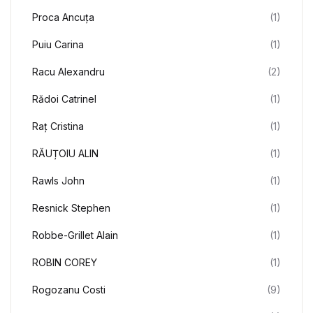
Proca Ancuţa
(1)
Puiu Carina
(1)
Racu Alexandru
(2)
Rădoi Catrinel
(1)
Raț Cristina
(1)
RĂUȚOIU ALIN
(1)
Rawls John
(1)
Resnick Stephen
(1)
Robbe-Grillet Alain
(1)
ROBIN COREY
(1)
Rogozanu Costi
(9)