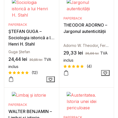
de la
clienți
PAPERBACK
THEODOR ADORNO –
PAPERBACK
ȘTEFAN GUGA –
Jargonul autenticității
Sociologia istorică a lui
Henri H. Stahl
Adorno W. Theodor
,
Ferencz-Flatz Christian
Guga Ștefan
29,33
lei
TVA
36,66
lei
24,44
lei
TVA
30,55
lei
inclus
(4)
inclus
(12)
Evaluat la
4
5
din 5
Evaluat la
12
pe baza a
5
din 5
evaluări
pe baza a
de la
evaluări
clienți
de la
clienți
PAPERBACK
WALTER BENJAMIN –
Limbaj și istorie
PAPERBACK