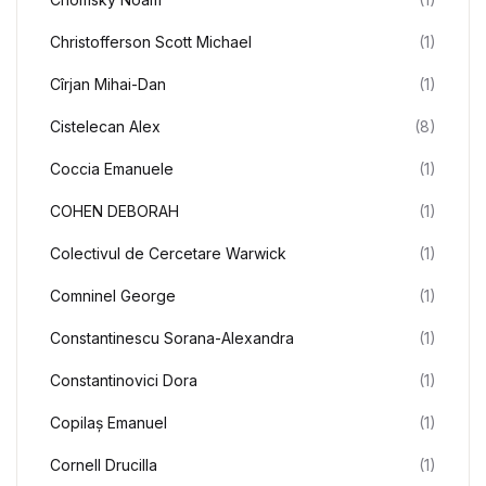
Christofferson Scott Michael
(1)
Cîrjan Mihai-Dan
(1)
Cistelecan Alex
(8)
Coccia Emanuele
(1)
COHEN DEBORAH
(1)
Colectivul de Cercetare Warwick
(1)
Comninel George
(1)
Constantinescu Sorana-Alexandra
(1)
Constantinovici Dora
(1)
Copilaș Emanuel
(1)
Cornell Drucilla
(1)