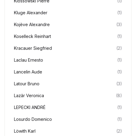
Klossowski Pierre
(1)
Kluge Alexander
(1)
Kojève Alexandre
(3)
Koselleck Reinhart
(1)
Kracauer Siegfried
(2)
Laclau Ernesto
(1)
Lancelin Aude
(1)
Latour Bruno
(3)
Lazăr Veronica
(8)
LEPECKI ANDRÉ
(1)
Losurdo Domenico
(1)
Löwith Karl
(2)