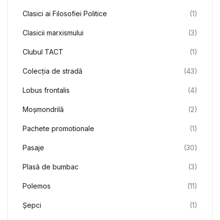
Clasici ai Filosofiei Politice
(1)
Clasicii marxismului
(3)
Clubul TACT
(1)
Colecția de stradă
(43)
Lobus frontalis
(4)
Moşmondrilă
(2)
Pachete promotionale
(1)
Pasaje
(30)
Plasă de bumbac
(3)
Polemos
(11)
Șepci
(1)