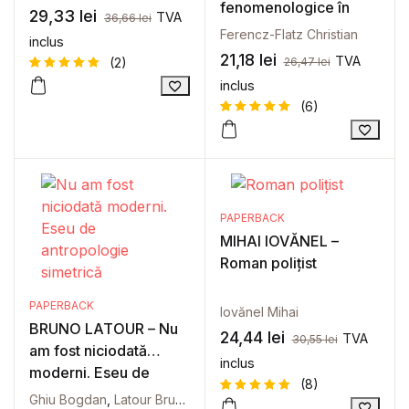
Directing, The
fenomenologice în
29,33
lei
TVA
36,66
lei
Beginning of Theatre-
noul film românesc
Ferencz-Flatz Christian
inclus
Making and Devising in
21,18
lei
TVA
(2)
26,47
lei
European Theatre
inclus
Evaluat la
2
5
din 5
(6)
pe baza a
evaluări
de la
Evaluat la
6
clienți
5
din 5
pe baza a
evaluări
de la
clienți
PAPERBACK
MIHAI IOVĂNEL –
Roman polițist
PAPERBACK
Iovănel Mihai
BRUNO LATOUR – Nu
24,44
lei
TVA
30,55
lei
am fost niciodată
inclus
moderni. Eseu de
(8)
antropologie simetrică
Ghiu Bogdan
,
Latour Bruno