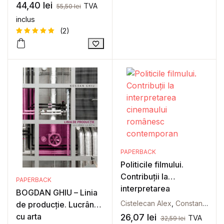
44,40
lei
TVA
55,50
lei
inclus
(2)
Evaluat la
2
5
din 5
pe baza a
evaluări
de la
clienți
PAPERBACK
Politicile filmului.
Contribuţii la
PAPERBACK
interpretarea
BOGDAN GHIU – Linia
cinemaului românesc
Cistelecan Alex
,
Constantinovici Dora
de producție. Lucrând
contemporan
cu arta
26,07
lei
TVA
32,59
lei