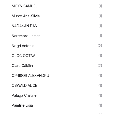
MOYN SAMUEL
(1)
Munte Ana-Silvia
(1)
NĂDĂȘAN DAN
(1)
Naremore James
(1)
Negri Antonio
(2)
OJOG OCTAV
(1)
Olaru Cătălin
(2)
OPRIȘOR ALEXANDRU
(1)
OSWALD ALICE
(1)
Palaga Cristine
(1)
Pamfilie Lisia
(1)