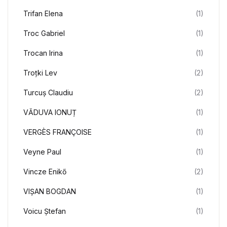
Trifan Elena
(1)
Troc Gabriel
(1)
Trocan Irina
(1)
Troțki Lev
(2)
Turcuș Claudiu
(2)
VĂDUVA IONUȚ
(1)
VERGÈS FRANÇOISE
(1)
Veyne Paul
(1)
Vincze Enikő
(2)
VIȘAN BOGDAN
(1)
Voicu Ștefan
(1)