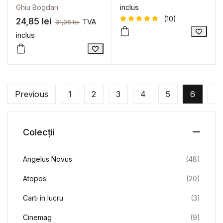
Ghiu Bogdan
inclus
(10)
24,85
lei
TVA
31,06
lei
inclus
Evaluat la
10
5
din 5
pe baza a
evaluări
de la
clienți
Previous
1
2
3
4
5
6
7
Colecții
Angelus Novus
(48)
Atopos
(20)
Carti in lucru
(3)
Cinemag
(9)