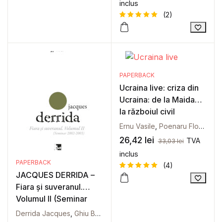
inclus
(2)
Evaluat la
2
5
din 5
pe baza a
evaluări
de la
clienți
PAPERBACK
Ucraina live: criza din
Ucraina: de la Maidan
la războiul civil
Ernu Vasile
,
Poenaru Florin
26,42
lei
TVA
33,03
lei
inclus
PAPERBACK
(4)
JACQUES DERRIDA –
Evaluat la
4
Fiara și suveranul.
5
din 5
pe baza a
Volumul II (Seminar
evaluări
de la
2002-2003)
clienți
Derrida Jacques
,
Ghiu Bogdan