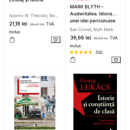
MARK BLYTH –
Austeritatea. Istoria
Adorno W. Theodor
,
Benjamin Walter
unei idei periculoase
21,18
lei
TVA
26,47
lei
Ban Cornel
,
Blyth Mark
inclus
36,66
lei
TVA
45,82
lei
inclus
(14)
Evaluat la
14
5
din 5
pe baza a
evaluări
de la
clienți