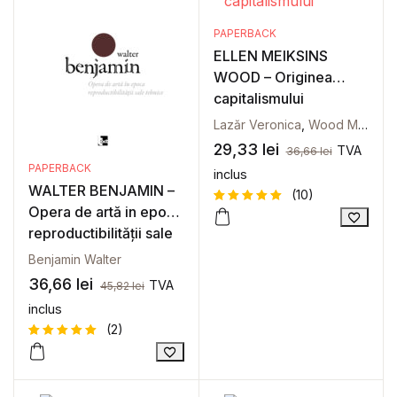
PAPERBACK
ELLEN MEIKSINS
WOOD – Originea
capitalismului
Lazăr Veronica
,
Wood Meiksins Ellen
29,33
lei
TVA
36,66
lei
PAPERBACK
inclus
WALTER BENJAMIN –
(10)
Opera de artă in epoca
Evaluat la
10
reproductibilității sale
5
din 5
pe baza a
tehnice
evaluări
Benjamin Walter
de la
clienți
36,66
lei
TVA
45,82
lei
inclus
(2)
Evaluat la
2
5
din 5
pe baza a
evaluări