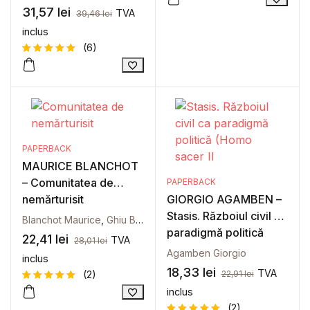
Evaluat la
8
31,57
lei
TVA
5
din 5
39,46
lei
pe baza a
evaluări
inclus
de la
clienți
(6)
Evaluat la
6
5
din 5
pe baza a
evaluări
de la
clienți
PAPERBACK
MAURICE BLANCHOT
– Comunitatea de
PAPERBACK
nemărturisit
GIORGIO AGAMBEN –
Stasis. Războiul civil ca
Blanchot Maurice
,
Ghiu Bogdan
paradigmă politică
22,41
lei
TVA
28,01
lei
(Homo sacer II, 2)
Agamben Giorgio
inclus
18,33
lei
TVA
(2)
22,91
lei
inclus
Evaluat la
2
5
din 5
(2)