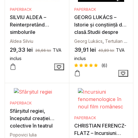
PAPERBACK
PAPERBACK
SILVIU ALDEA –
GEORG LUKÁCS –
Reinterpretând
Istorie și conștiință de
simbolurile
clasă.Studii despre
socialismului.
dialectica marxistă
Aldea Silviu
Georg Lukács
,
Tertulian Nicolae
Reinterpreting socialist
29,33
lei
39,91
lei
TVA
TVA
36,66
lei
49,89
lei
symbols
inclus
inclus
(6)
Evaluat la
6
5
din 5
pe baza a
evaluări
de la
clienți
PAPERBACK
Sfârșitul regiei,
începutul creației
PAPERBACK
colective în teatrul
CHRISTIAN FERENCZ-
european.The End of
FLATZ – Incursiuni
Popovici Iulia