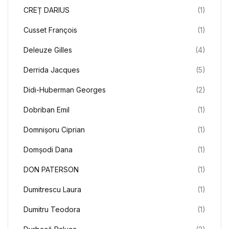
CREȚ DARIUS
(1)
Cusset François
(1)
Deleuze Gilles
(4)
Derrida Jacques
(5)
Didi-Huberman Georges
(2)
Dobriban Emil
(1)
Domnișoru Ciprian
(1)
Domșodi Dana
(1)
DON PATERSON
(1)
Dumitrescu Laura
(1)
Dumitru Teodora
(1)