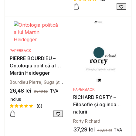
pe baza a
evaluări
de la
Evaluat la
2
clienți
5
din 5
pe baza a
evaluări
de la
clienți
PAPERBACK
PIERRE BOURDIEU –
Ontologia politică a lui
Martin Heidegger
Bourdieu Pierre
,
Guga Ștefan
PAPERBACK
26,48
lei
TVA
33,10
lei
RICHARD RORTY –
inclus
Filosofie și oglinda
(6)
naturii
Evaluat la
6
5
din 5
Rorty Richard
pe baza a
evaluări
37,29
lei
TVA
46,61
lei
de la
clienți