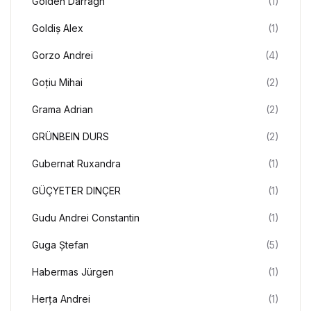
Golden Darragh
(1)
Goldiș Alex
(1)
Gorzo Andrei
(4)
Goțiu Mihai
(2)
Grama Adrian
(2)
GRÜNBEIN DURS
(2)
Gubernat Ruxandra
(1)
GÜÇYETER DINÇER
(1)
Gudu Andrei Constantin
(1)
Guga Ștefan
(5)
Habermas Jürgen
(1)
Herța Andrei
(1)